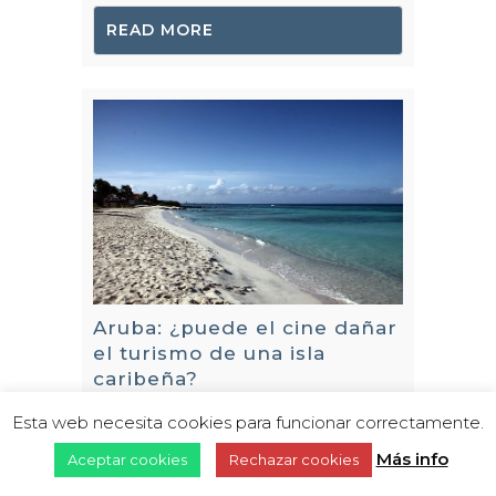
READ MORE
Aruba: ¿puede el cine dañar
el turismo de una isla
caribeña?
La estadounidense Natalee Holloway
Esta web necesita cookies para funcionar correctamente.
desapareció el 30 de mayo de 2005 en
Más info
Aceptar cookies
Rechazar cookies
Aruba. En 2009, la historia llegó al cine