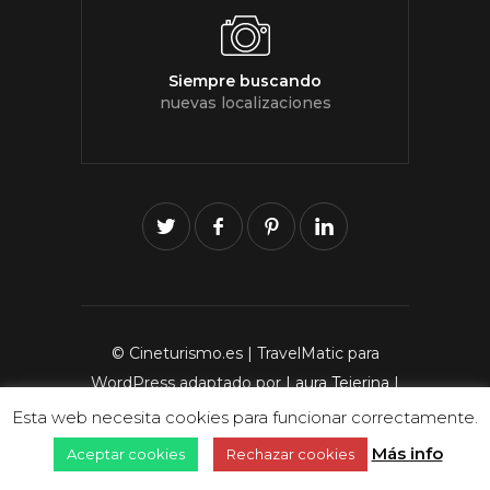
Siempre buscando
nuevas localizaciones
© Cineturismo.es | TravelMatic para
WordPress adaptado por
Laura Tejerina
|
Aviso legal
|
Política de privacidad
|
Política
Esta web necesita cookies para funcionar correctamente.
de cookies
|
Términos y Condiciones
Más info
Aceptar cookies
Rechazar cookies