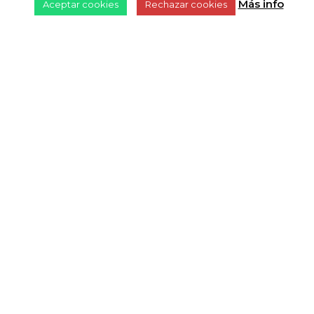
Más info
Aceptar cookies
Rechazar cookies
Warning
: Undefined variable
$clases_output in
/home/cineturifv/www/wp-
content/themes/travelmatic-
child/template-parts/content-single.php
on
line
21
08/10/2018