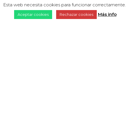
Esta web necesita cookies para funcionar correctamente.
Más info
Aceptar cookies
Rechazar cookies
30/12/2019
Entrevista a Javier
Tolentino, director de
«Un blues para