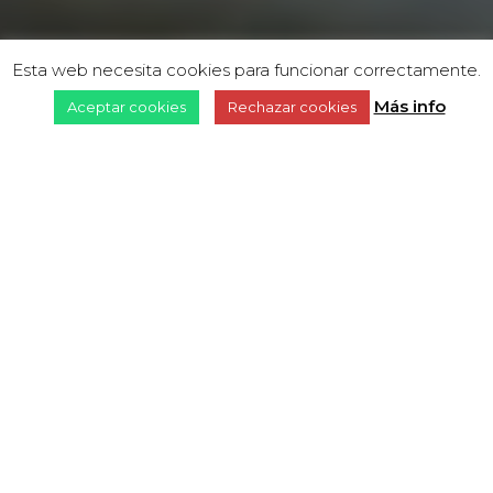
Esta web necesita cookies para funcionar correctamente.
Más info
Aceptar cookies
Rechazar cookies
Warning
: Undefined variable
$clases_output in
/home/cineturifv/www/wp-
content/themes/travelmatic-